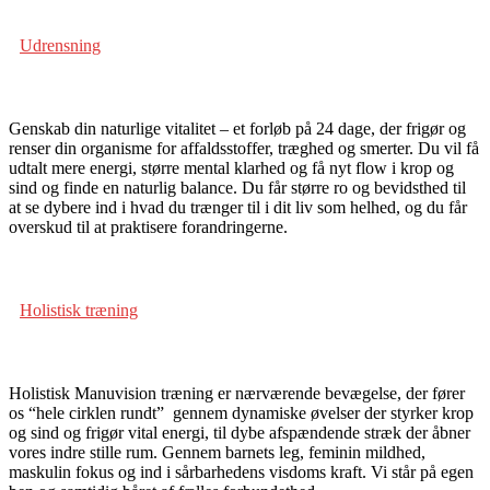
Udrensning
Genskab din naturlige vitalitet – et forløb på 24 dage, der frigør og
renser din organisme for affaldsstoffer, træghed og smerter. Du vil få
udtalt mere energi, større mental klarhed og få nyt flow i krop og
sind og finde en naturlig balance. Du får større ro og bevidsthed til
at se dybere ind i hvad du trænger til i dit liv som helhed, og du får
overskud til at praktisere forandringerne.
Holistisk træning
Holistisk Manuvision træning er nærværende bevægelse, der fører
os “hele cirklen rundt”
gennem dynamiske øvelser der styrker krop
og sind og frigør vital energi, til dybe afspændende stræk der åbner
vores indre stille rum.
Gennem barnets leg, feminin mildhed,
maskulin fokus og ind i sårbarhedens visdoms kraft.
Vi står på egen