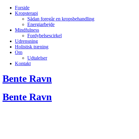
Forside
Kropsterapi
Sådan foregår en kropsbehandling
Energiarbejde
Mindfulness
Fordybelsescirkel
Udrensning
Holistisk træning
Om
Udtalelser
Kontakt
Bente Ravn
Bente Ravn