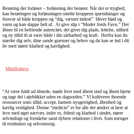
Berøring der forløser – forløsning der berører. N
år der er tryghed,
kan berøringen og forløsningen smelte kroppens spændninger og
forsvar så både kroppen og “dig, væsnet indeni”
bliver blød og
varm og kan slappe helt af.
At give slip i “Moder Jords Favn.”
Det
åbner til en befriende autencitet, det giver dig plads, lettelse, stilhed
og ny tillid til at være både i din sårbarhed og kraft.
Herfra kan du
mærke dig selv, dine sande grænser og behov og du kan se ind i dit
liv med større klarhed og kærlighed.
Mindfulness
“At være fuldt ud tilstede, møde livet med åbent sind og åbent hjerte
og tage del i øjeblikket uden en dagsorden.”
Vi kultiverer iboende
ressourcer som: tillid, accept, barnets nysgerrighed, åbenhed og
kærlig venlighed.
Denne “medicin” er for alle der ønsker at lære at
leve med øget nærvær, indre ro, frihed og klarhed i sindet, større
selvindsigt og forståelse samt dybere relationer i livet. Som trænger
til restitution og selvomsorg.