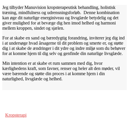
Jeg tilbyder Manuvision kropsterapeutisk behandling, holistisk
træning, mindfulness og udrensningsforløb.
Denne kombination
kan øge dit naturlige energiniveau og livsglæde betydelig og det
giver mulighed for at bevæge dig hen imod helhed og harmoni
mellem kroppen, sindet og sjælen.
For at skabe en sand og bæredygtig forandring, inviterer jeg dig ind
i at undersøge hvad årsagerne til dit problem og smerte er, og støtte
dig i at skabe de ændringer i dit ydre og indre miljø som du behøver
for at komme hjem til dig selv og genfinde din naturlige livsglæde.
Min intention er at skabe et rum sammen med dig, hvor
kærlighedens kraft, som favner, renser og heler alt den møder, vil
være bærende og støtte din proces i at komme hjem i din
naturlighed, livsglæde og helhed.
Kropsterapi