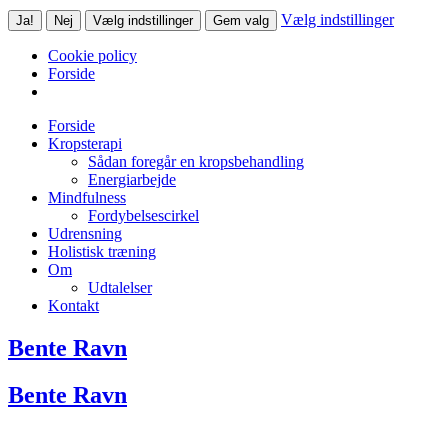
Vælg indstillinger
Ja!
Nej
Vælg indstillinger
Gem valg
Cookie policy
Forside
Forside
Kropsterapi
Sådan foregår en kropsbehandling
Energiarbejde
Mindfulness
Fordybelsescirkel
Udrensning
Holistisk træning
Om
Udtalelser
Kontakt
Bente Ravn
Bente Ravn