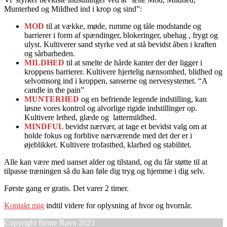
Munterhed og Mildhed ind i krop og sind”:
MOD
til at vække, møde, rumme og tåle modstande og
barrierer i form af spændinger, blokeringer, ubehag , frygt og
ulyst. Kultiverer sand styrke ved at stå bevidst åben i kraften
og sårbarheden.
MILDHED
til at smelte de hårde kanter der der ligger i
kroppens barrierer. Kultivere hjertelig nænsomhed, blidhed og
selvomsorg ind i kroppen, sanserne og nervesystemet. “A
candle in the pain”
MUNTERHED
og en befriende legende indstilling, kan
løsne vores kontrol og alvorlige rigide indstillinger op.
Kultivere lethed, glæde og
lattermildhed.
MINDFUL
bevidst nærvær, at tage et bevidst valg om at
holde fokus og forblive nærværende med det der er i
øjeblikket. Kultivere trofasthed, klarhed og stabilitet.
Alle kan være med uanset alder og tilstand, og du får støtte til at
tilpasse træningen så du kan føle dig tryg og hjemme i dig selv.
Første gang er gratis. Det varer 2 timer.
Kontakt mig
indtil videre for oplysning af hvor og hvornår.
Copyright Bente Ravn 2023