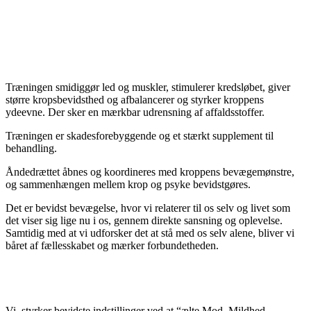
Træningen smidiggør led og muskler, stimulerer kredsløbet, giver
større kropsbevidsthed og afbalancerer og styrker kroppens
ydeevne. Der sker en mærkbar udrensning af affaldsstoffer.
Træningen er skadesforebyggende og et stærkt supplement til
behandling.
Åndedrættet åbnes og koordineres med kroppens bevægemønstre,
og sammenhængen mellem krop og psyke bevidstgøres.
Det er bevidst bevægelse, hvor vi relaterer til os selv og livet som
det viser sig lige nu i os, gennem direkte sansning og oplevelse.
Samtidig med at vi udforsker det at stå med os selv alene, bliver vi
båret af fællesskabet og mærker forbundetheden.
Vi
styrker bevidste indstillinger ved at “ælte Mod, Mildhed,